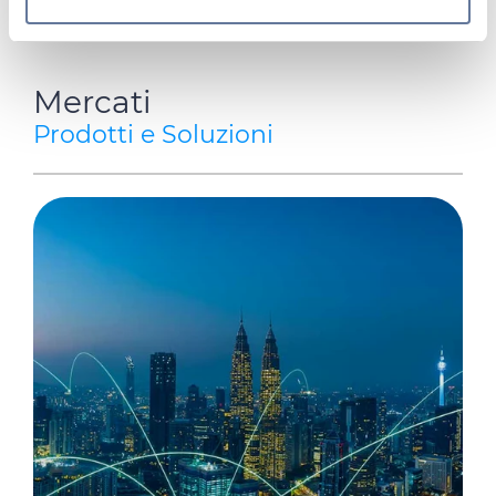
Approfondisci come vengono elaborati i tuoi dati personali
e imposta le tue preferenze nella
sezione dettagli
. Puoi
modificare o ritirare il tuo consenso in qualsiasi momento
Mercati
dalla Dichiarazione sui cookie.
Prodotti e Soluzioni
Utilizziamo i cookie per personalizzare contenuti ed
annunci, per fornire funzionalità dei social media e per
analizzare il nostro traffico. Condividiamo inoltre
informazioni sul modo in cui utilizza il nostro sito con i
nostri partner che si occupano di analisi dei dati web,
pubblicità e social media, i quali potrebbero combinarle
con altre informazioni che ha fornito loro o che hanno
raccolto dal suo utilizzo dei loro servizi.