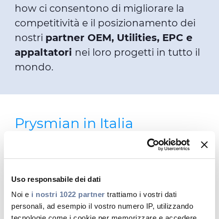
how ci consentono di migliorare la
competitività e il posizionamento dei
nostri
partner OEM, Utilities, EPC e
appaltatori
nei loro progetti in tutto il
mondo.
Prysmian in Italia
Prysmian Cavi e Sistemi Italia S.r.l.
,
società parte del
Gruppo Prysmian
,
opera nei business
Energia e
Uso responsabile dei dati
Telecomunicazioni
. Nell’ambito del
Noi e
i nostri 1022 partner
trattiamo i vostri dati
personali, ad esempio il vostro numero IP, utilizzando
business Energia, Prysmian Italia è
tecnologie come i cookie per memorizzare e accedere