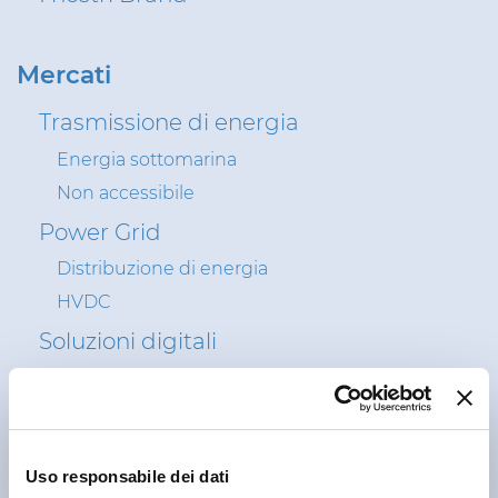
Certificazioni
Mercati
Cerca la DoP
Trasmissione di energia
Cable App
Energia sottomarina
GLOBAL SITE
PRYSMIAN CLUB
Non accessibile
Power Grid
Distribuzione di energia
HVDC
Soluzioni digitali
Connettività
Fibra Ottica
Reti di Telecomunicazioni
Uso responsabile dei dati
Reti Aziendali e Multimediali