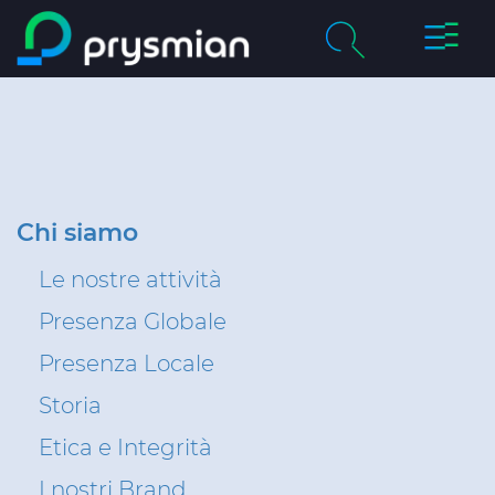
Attiva/d
Vai al contenuto
la
principale
naviga
chevron_right
Chi siamo
Ricerca
chevron_right
Mercati
chevron_right
Lavora con noi
Chi siamo
Le nostre attività
chevron_right
Media
Presenza Globale
Contattaci
Presenza Locale
Storia
Sostenibilità
Etica e Integrità
CPR
I nostri Brand