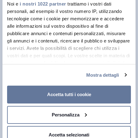
Noi e
i nostri 1022 partner
trattiamo i vostri dati
Elettrificazione
personali, ad esempio il vostro numero IP, utilizzando
Costruzioni e Infrastrutture
tecnologie come i cookie per memorizzare e accedere
Cavi speciali
alle informazioni sul vostro dispositivo al fine di
pubblicare annunci e contenuti personalizzati, misurare
Sistemi di Asset Monitoring ed
gli annunci e i contenuti, ricercare il pubblico e sviluppare
Elettronica
i servizi. Avete la possibilità di scegliere chi utilizza i
Asset Monitoring
vostri dati e per quali scopi. Le vostre scelte in materia di
OMHERO
privacy sono applicabili solo su questa proprietà digitale
in cui avete effettuato le vostre scelte. È possibile
Non accessibile
Mostra dettagli
modificare o revocare il proprio consenso in qualsiasi
momento dalla Dichiarazione sui cookie o facendo clic
sull'icona di attivazione della privacy.
Lavora con noi
Accetta tutti i cookie
Con il tuo consenso, vorremmo anche:
Perché Prysmian?
Personalizza
raccogliere informazioni sulla tua posizione
Cosa Offriamo
geografica, con un'approssimazione di qualche
metro,
Accetta selezionati
Identificare il tuo dispositivo, scansionandolo