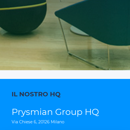
Certificazioni
Cerca la DoP
Cable App
GLOBAL SITE
PRYSMIAN CLUB
IL NOSTRO HQ
Prysmian Group HQ
Via Chiese 6, 20126 Milano