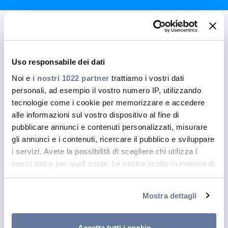
Uso responsabile dei dati
Noi e
i nostri 1022 partner
trattiamo i vostri dati
personali, ad esempio il vostro numero IP, utilizzando
tecnologie come i cookie per memorizzare e accedere
alle informazioni sul vostro dispositivo al fine di
pubblicare annunci e contenuti personalizzati, misurare
gli annunci e i contenuti, ricercare il pubblico e sviluppare
i servizi. Avete la possibilità di scegliere chi utilizza i
vostri dati e per quali scopi. Le vostre scelte in materia di
privacy sono applicabili solo su questa proprietà digitale
in cui avete effettuato le vostre scelte. È possibile
Mostra dettagli
modificare o revocare il proprio consenso in qualsiasi
momento dalla Dichiarazione sui cookie o facendo clic
sull'icona di attivazione della privacy.
Accetta tutti i cookie