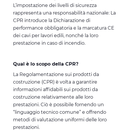
pubblicità e social media, i quali potrebbero combinarle
L’impostazione dei livelli di sicurezza
con altre informazioni che ha fornito loro o che hanno
rappresenta una responsabilità nazionale: La
raccolto dal suo utilizzo dei loro servizi.
CPR introduce la Dichiarazione di
performance obbligatoria e la marcatura CE
dei cavi per lavori edili, nonché la loro
prestazione in caso di incendio.
Qual è lo scopo della CPR?
La Regolamentazione sui prodotti da
costruzione (CPR) è volta a garantire
informazioni affidabili sui prodotti da
costruzione relativamente alle loro
prestazioni. Ciò è possibile fornendo un
“linguaggio tecnico comune” e offrendo
metodi di valutazione uniformi delle loro
prestazioni.