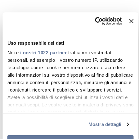
DOWNLOAD E VIDEO
Materiale tecnico-informativo e video relativi alla
normativa CPR
Uso responsabile dei dati
Noi e
i nostri 1022 partner
trattiamo i vostri dati
personali, ad esempio il vostro numero IP, utilizzando
tecnologie come i cookie per memorizzare e accedere
alle informazioni sul vostro dispositivo al fine di pubblicare
annunci e contenuti personalizzati, misurare gli annunci e
i contenuti, ricercare il pubblico e sviluppare i servizi.
Avete la possibilità di scegliere chi utilizza i vostri dati e
per quali scopi. Le vostre scelte in materia di privacy sono
applicabili solo su questa proprietà digitale in cui avete
effettuato le vostre scelte. È possibile modificare o
Mostra dettagli
revocare il proprio consenso in qualsiasi momento dalla
Dichiarazione sui cookie o facendo clic sull'icona di