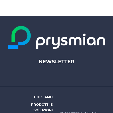
NEWSLETTER
Footer
top
menu
-
Prysmian
CHI SIAMO
Footer
PRODOTTI E
menu
SOLUZIONI