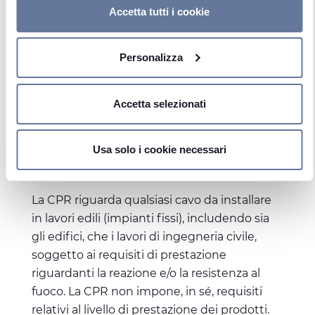
attivazione della privacy.
Accetta tutti i cookie
Con il tuo consenso, vorremmo anche:
La Direttiva Europea sui prodotti da
Personalizza
raccogliere informazioni sulla tua posizione
costruzione (Construction Products
geografica, con un'approssimazione di qualche metro,
Directive - CPD) è stata sviluppata in seno
Identificare il tuo dispositivo, scansionandolo
alla Regolamentazione relativa ai prodotti da
Accetta selezionati
attivamente alla ricerca di caratteristiche specifiche
costruzione (Construction Products
(impronte digitali).
Regulation – CPR), interamente applicabile
Approfondisci come vengono elaborati i tuoi dati personali
Usa solo i cookie necessari
come legge in tutti gli Stati Membri dal
e imposta le tue preferenze nella
sezione dettagli
. Puoi
luglio del 2013 in poi.
modificare o ritirare il tuo consenso in qualsiasi momento
dalla Dichiarazione sui cookie.
La CPR riguarda qualsiasi cavo da installare
in lavori edili (impianti fissi), includendo sia
Utilizziamo i cookie per personalizzare contenuti ed
gli edifici, che i lavori di ingegneria civile,
annunci, per fornire funzionalità dei social media e per
soggetto ai requisiti di prestazione
analizzare il nostro traffico. Condividiamo inoltre
riguardanti la reazione e/o la resistenza al
informazioni sul modo in cui utilizza il nostro sito con i
fuoco. La CPR non impone, in sé, requisiti
nostri partner che si occupano di analisi dei dati web,
relativi al livello di prestazione dei prodotti.