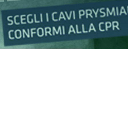
Certificazioni
Cerca la DoP
Cable App
GLOBAL SITE
PRYSMIAN CLUB