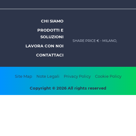
menu
-
Prysmian
CHI SIAMO
Footer
PRODOTTI E
menu
SOLUZIONI
SHARE PRICE €
- MILANO,
-
LAVORA CON NOI
Prysmian
CONTATTACI
Footer
Site Map
Note Legali
Privacy Policy
Cookie Policy
bottom
Copyright © 2026 All rights reserved
menu
-
Prysmian