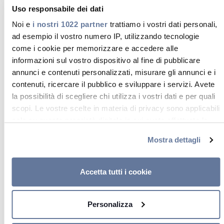
ecc.)
Uso responsabile dei dati
Toggle
Noi e
i nostri 1022 partner
trattiamo i vostri dati personali,
Details
Cavi per la fornitura di energia a
ad esempio il vostro numero IP, utilizzando tecnologie
pompe e altre attrezzature
come i cookie per memorizzare e accedere alle
Toggle
informazioni sul vostro dispositivo al fine di pubblicare
Details
Cavi per installazione fissa su
annunci e contenuti personalizzati, misurare gli annunci e i
nastro trasportatore o parete
contenuti, ricercare il pubblico e sviluppare i servizi. Avete
laterale
la possibilità di scegliere chi utilizza i vostri dati e per quali
Toggle
scopi. Le vostre scelte in materia di privacy sono applicabili
Details
solo su questa proprietà digitale in cui avete effettuato le
vostre scelte. È possibile modificare o revocare il proprio
Mostra dettagli
consenso in qualsiasi momento dalla Dichiarazione sui
Cavi per l’industria estrattiva a cielo
cookie o facendo clic sull'icona di attivazione della privacy.
aperto
Accetta tutti i cookie
Con il tuo consenso, vorremmo anche:
raccogliere informazioni sulla tua posizione
Personalizza
geografica, con un'approssimazione di qualche metro,
Cavi di avvolgimento
Identificare il tuo dispositivo, scansionandolo
Toggle